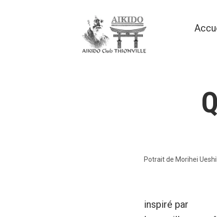
Accéder
au
Accu
contenu
Aikido Club Thionville
Q
Potrait de Morihei Ueshi
inspiré par