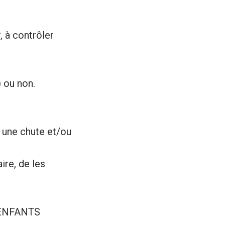
, à contrôler
 ou non.
à une chute et/ou
ire, de les
, ENFANTS