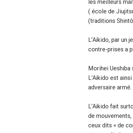
les meilleurs maî
( école de Jiujits
(traditions Shint
L’Aïkido, par un 
contre-prises a p
Morihei Ueshiba 
L’Aïkido est ain
adversaire armé.
L’Aïkido fait sur
de mouvements, 
ceux dits « de co