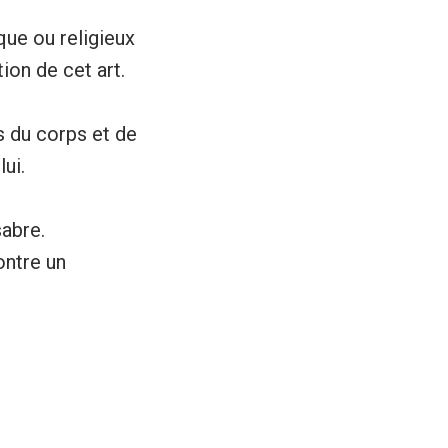
ique ou religieux
ion de cet art.
s du corps et de
ui.
abre.
ontre un